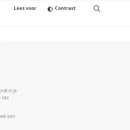
Lees voor
Contrast
rdt in je
 site
 heb een